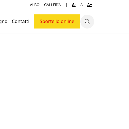
ALBO
GALLERIA
|
A-
A
A+
ogno
Contatti
Sportello online