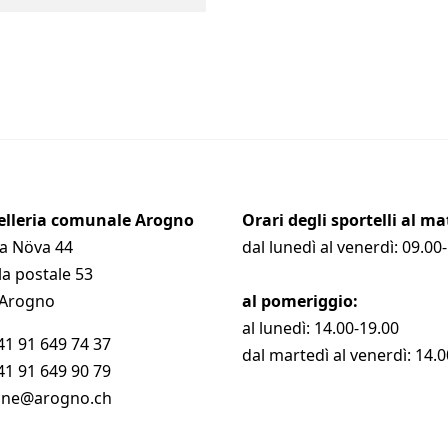
elleria comunale Arogno
Orari degli sportelli al m
da Növa 44
dal lunedì al venerdì: 09.00
la postale 53
 Arogno
al pomeriggio:
al lunedì: 14.00-19.00
41 91 649 74 37
dal martedì al venerdì: 14.
41 91 649 90 79
ne@arogno.ch