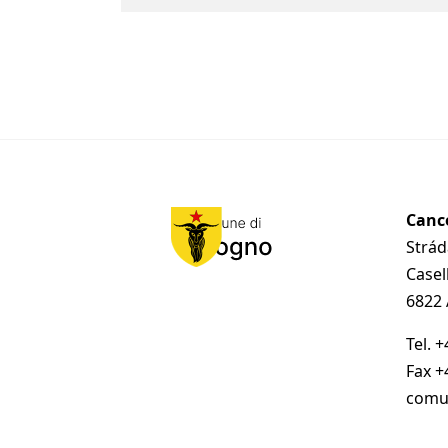
Canc
Strá
Casel
6822
Tel.
+
Fax
+
comu