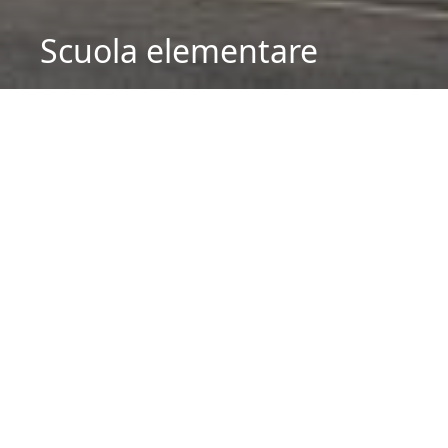
Scuola elementare
La scuola elementare è composta da due
pluriclassi.La classe 1a-2a è affidata alla maestra
Pamela Tami Fontana. La classe 3a-4a-5a al
docente Alessandro Palmieri, coadiuvato dalla
docente di appoggio Alice Weber.
Di seguito i nominativi dei docenti delle materie
speciali.
Educazione alle arti plastiche
-
Mo. Yuri Bedulli
Educazione musicale
- Mo. Giorgio Borsani
Educazione fisica
- Ma. Valentina Roncoroni
Religione cattolica
- Fra Alberto Onofri
Religione evangelica
- Ma. Waldemia Messina
In istituto è attiva una docente di sostegno